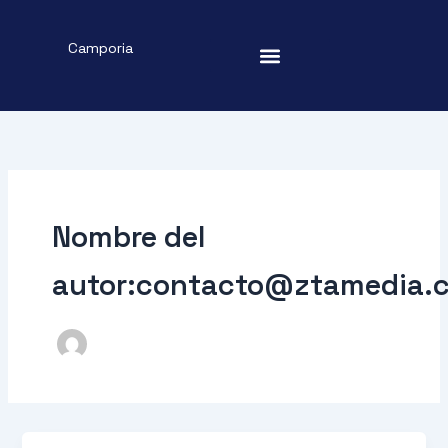
Ir
contenido
al
Camporia
contenido
Nombre del
autor:contacto@ztamedia.