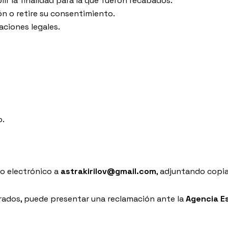
ir la finalidad para la que fueron recabados.
ión o retire su consentimiento.
aciones legales.
o.
o electrónico a
astrakirilov@gmail.com
, adjuntando copia
erados, puede presentar una reclamación ante la
Agencia E