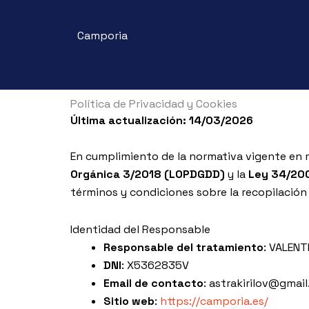
Ir
contenido
al
Camporia
contenido
Política de Privacidad y Cookies
Última actualización: 14/03/2026
En cumplimiento de la normativa vigente en m
Orgánica 3/2018 (LOPDGDD)
y la
Ley 34/200
términos y condiciones sobre la recopilación
Identidad del Responsable
Responsable del tratamiento
: VALENT
DNI
: X5362835V
Email de contacto
: astrakirilov@gmai
Sitio web
:
https://camporia.es/